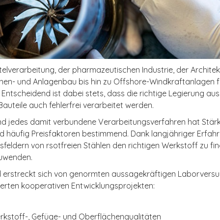
elverarbeitung, der pharmazeutischen Industrie, der Archite
nen- und Anlagenbau bis hin zu Offshore-Windkraftanlagen f
Entscheidend ist dabei stets, dass die richtige Legierung au
auteile auch fehlerfrei verarbeitet werden.
nd jedes damit verbundene Verarbeitungsverfahren hat Stä
nd häufig Preisfaktoren bestimmend. Dank langjähriger Erfahru
sfeldern von rsotfreien Stählen den richtigen Werkstoff zu fi
zuwenden.
ld erstreckt sich von genormten aussagekräftigen Laborversu
erten kooperativen Entwicklungsprojekten:
kstoff-, Gefüge- und Oberflächenqualitäten