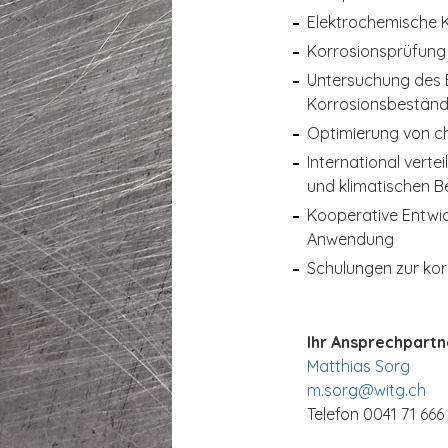
Elektrochemische 
Korrosionsprüfung
Untersuchung des E
Korrosionsbeständ
Optimierung von c
International vert
und klimatischen B
Kooperative Entwic
Anwendung
Schulungen zur ko
Ihr Ansprechpartn
Matthias Sorg
m.sorg@
witg.ch
Telefon 0041 71 666