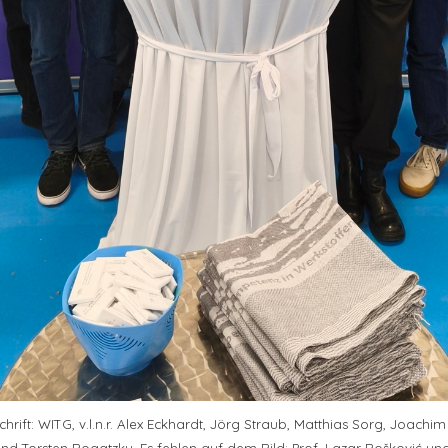
hrift: WITG, v.l.n.r. Alex Eckhardt, Jörg Straub, Matthias Sorg, Joachim 
d Torsten Bogatzky. Es fehlen auf dem Bild: Prof. Lazar Bošković un