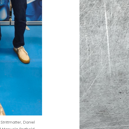
Strittmatter, Daniel
d Manuela Perthold