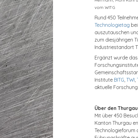
vom WITG
Rund 450 Teilnehm
Technologietag
bei
auszutauschen und 
zum diesjährigen Ti
Industriestandort 
Ergänzt wurde das 
Forschungsinstitut
Gemeinschaftsstand
Institute
BITG
,
TWI
,
T
aktuelle Forschung
Über den Thurgau
Mit über 450 Besuc
Kanton Thurgau ent
Technologieforum o
Führungskräfte aus