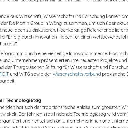
ende aus Wirtschaft, Wissenschaft und Forschung kamen a
 der De Martin Group in Wängi zusammen, um sich über aktue
neue Ideen zu diskutieren. Hochkarätige Referierende liefert
tel "Erfolg durch Innovation - Ideen für einen wettbewerbsfä
Thurgau".
Programm durch eine vielseitige Innovationsmesse. Hochsch
e und Unternehmen präsentierten ihre neuesten Projekte und
 der Thurgauischen Stiftung für Wissenschaft und Forschun
IDIT
und WITG sowie der
Wissenschaftsverbund
praxisnahe Ei
sarbeit.
er Technologietag
henden hat sich der traditionsreiche Anlass zum grössten Wir
wickelt. Der jährlich stattfindende Technologietag wird vom
rganisiert und richtet sich an Unternehmerinnen und Untern
 der Industrie sowie Vertreterinnen und Vertreter von Hochs