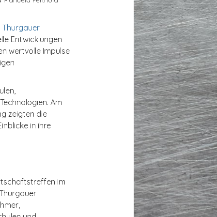
m
Thurgauer
lle Entwicklungen
en wertvolle Impulse
higen
ulen,
 Technologien. Am
g zeigten die
nblicke in ihre
tschaftstreffen im
 Thurgauer
ehmer,
chulen und